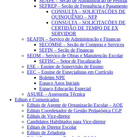
SEAPE – Seção de Administração de Pessoal
SEFREP – Seção de Frequência e Pagamento
CONSULTA – SOLICITAÇÕES DE
QUINQUÊNIO – NFP
CONSULTA – SOLICITAÇÕES DE
CERTIDÃO DE TEMPO DE EX
SERVIDOR
SEAFIN – Serviço de Administração e Finanças
SECOMSE – Seção de Compras e Serviços
SEFIN – Seção de Finanças
SEOM – Serviço de Obras e Manutenção Escolar
SEFISC – Setor de Fiscalização
ESE – Equipe de Supervisão de Ensino
EEC – Equipe de Especialistas em Currículo
Boletim NPE
Espaço Anos Iniciais
Espaço Educação Especial
ASURE – Assessoria Técnica
Editais e Comunicados
Editais de Agente de Organização Escolar – AOE
Editais Coordenador de Gestão Pedagógica CGP
Editais de Vice-diretor
Candidatos Habilitados para Vice-diretor
Editais de Diretor Escolar
Editais de Zeladoria