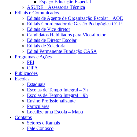
Espaço Educação Especial
ASURE – Assessoria Técnica
Editais e Comunicados
Editais de Agente de Organização Escolar – AOE
Editais Coordenador de Gestão Pedagógica CGP
Editais de Vice-diretor
Candidatos Habilitados para Vice-diretor
Editais de Diretor Escolar
Editais de Zeladoria
Edital Permanente Fundação CASA
Programas e Ações
PEI
CIPA
Publicações
Escolas
Estaduais
Escolas de Tempo Integral – 7h
Escolas de Tempo Integral – 9h
Ensino Profissionalizante
Particulares
Localize uma Escola – Mapa
Contatos
Setores e Ramais
Fale Conosco