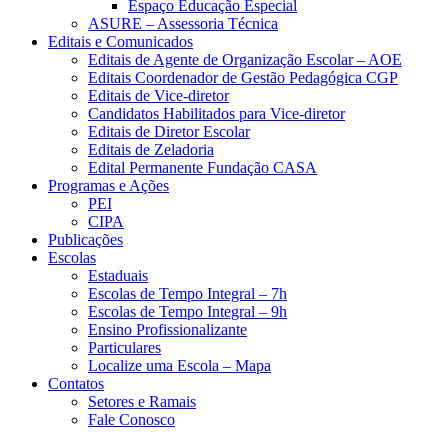
Espaço Educação Especial
ASURE – Assessoria Técnica
Editais e Comunicados
Editais de Agente de Organização Escolar – AOE
Editais Coordenador de Gestão Pedagógica CGP
Editais de Vice-diretor
Candidatos Habilitados para Vice-diretor
Editais de Diretor Escolar
Editais de Zeladoria
Edital Permanente Fundação CASA
Programas e Ações
PEI
CIPA
Publicações
Escolas
Estaduais
Escolas de Tempo Integral – 7h
Escolas de Tempo Integral – 9h
Ensino Profissionalizante
Particulares
Localize uma Escola – Mapa
Contatos
Setores e Ramais
Fale Conosco