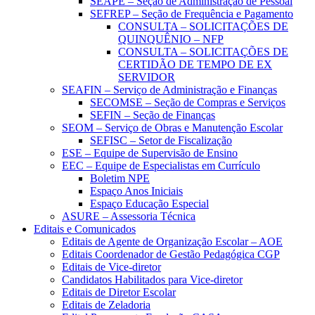
SEAPE – Seção de Administração de Pessoal
SEFREP – Seção de Frequência e Pagamento
CONSULTA – SOLICITAÇÕES DE
QUINQUÊNIO – NFP
CONSULTA – SOLICITAÇÕES DE
CERTIDÃO DE TEMPO DE EX
SERVIDOR
SEAFIN – Serviço de Administração e Finanças
SECOMSE – Seção de Compras e Serviços
SEFIN – Seção de Finanças
SEOM – Serviço de Obras e Manutenção Escolar
SEFISC – Setor de Fiscalização
ESE – Equipe de Supervisão de Ensino
EEC – Equipe de Especialistas em Currículo
Boletim NPE
Espaço Anos Iniciais
Espaço Educação Especial
ASURE – Assessoria Técnica
Editais e Comunicados
Editais de Agente de Organização Escolar – AOE
Editais Coordenador de Gestão Pedagógica CGP
Editais de Vice-diretor
Candidatos Habilitados para Vice-diretor
Editais de Diretor Escolar
Editais de Zeladoria