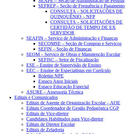
SEAPE – Seção de Administração de Pessoal
SEFREP – Seção de Frequência e Pagamento
CONSULTA – SOLICITAÇÕES DE
QUINQUÊNIO – NFP
CONSULTA – SOLICITAÇÕES DE
CERTIDÃO DE TEMPO DE EX
SERVIDOR
SEAFIN – Serviço de Administração e Finanças
SECOMSE – Seção de Compras e Serviços
SEFIN – Seção de Finanças
SEOM – Serviço de Obras e Manutenção Escolar
SEFISC – Setor de Fiscalização
ESE – Equipe de Supervisão de Ensino
EEC – Equipe de Especialistas em Currículo
Boletim NPE
Espaço Anos Iniciais
Espaço Educação Especial
ASURE – Assessoria Técnica
Editais e Comunicados
Editais de Agente de Organização Escolar – AOE
Editais Coordenador de Gestão Pedagógica CGP
Editais de Vice-diretor
Candidatos Habilitados para Vice-diretor
Editais de Diretor Escolar
Editais de Zeladoria