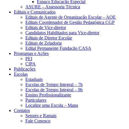
Espaço Educação Especial
ASURE – Assessoria Técnica
Editais e Comunicados
Editais de Agente de Organização Escolar – AOE
Editais Coordenador de Gestão Pedagógica CGP
Editais de Vice-diretor
Candidatos Habilitados para Vice-diretor
Editais de Diretor Escolar
Editais de Zeladoria
Edital Permanente Fundação CASA
Programas e Ações
PEI
CIPA
Publicações
Escolas
Estaduais
Escolas de Tempo Integral – 7h
Escolas de Tempo Integral – 9h
Ensino Profissionalizante
Particulares
Localize uma Escola – Mapa
Contatos
Setores e Ramais
Fale Conosco