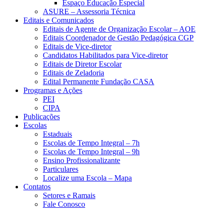
Espaço Educação Especial
ASURE – Assessoria Técnica
Editais e Comunicados
Editais de Agente de Organização Escolar – AOE
Editais Coordenador de Gestão Pedagógica CGP
Editais de Vice-diretor
Candidatos Habilitados para Vice-diretor
Editais de Diretor Escolar
Editais de Zeladoria
Edital Permanente Fundação CASA
Programas e Ações
PEI
CIPA
Publicações
Escolas
Estaduais
Escolas de Tempo Integral – 7h
Escolas de Tempo Integral – 9h
Ensino Profissionalizante
Particulares
Localize uma Escola – Mapa
Contatos
Setores e Ramais
Fale Conosco