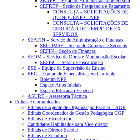
SEAPE – Seção de Administração de Pessoal
SEFREP – Seção de Frequência e Pagamento
CONSULTA – SOLICITAÇÕES DE
QUINQUÊNIO – NFP
CONSULTA – SOLICITAÇÕES DE
CERTIDÃO DE TEMPO DE EX
SERVIDOR
SEAFIN – Serviço de Administração e Finanças
SECOMSE – Seção de Compras e Serviços
SEFIN – Seção de Finanças
SEOM – Serviço de Obras e Manutenção Escolar
SEFISC – Setor de Fiscalização
ESE – Equipe de Supervisão de Ensino
EEC – Equipe de Especialistas em Currículo
Boletim NPE
Espaço Anos Iniciais
Espaço Educação Especial
ASURE – Assessoria Técnica
Editais e Comunicados
Editais de Agente de Organização Escolar – AOE
Editais Coordenador de Gestão Pedagógica CGP
Editais de Vice-diretor
Candidatos Habilitados para Vice-diretor
Editais de Diretor Escolar
Editais de Zeladoria