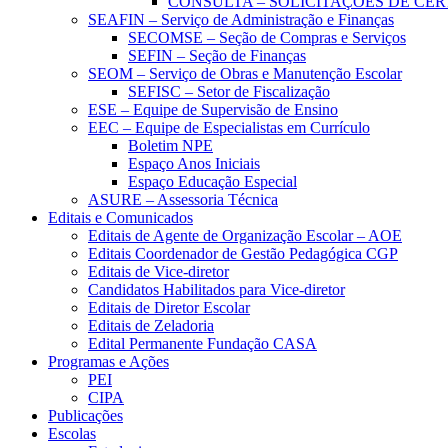
CONSULTA – SOLICITAÇÕES DE CER
SEAFIN – Serviço de Administração e Finanças
SECOMSE – Seção de Compras e Serviços
SEFIN – Seção de Finanças
SEOM – Serviço de Obras e Manutenção Escolar
SEFISC – Setor de Fiscalização
ESE – Equipe de Supervisão de Ensino
EEC – Equipe de Especialistas em Currículo
Boletim NPE
Espaço Anos Iniciais
Espaço Educação Especial
ASURE – Assessoria Técnica
Editais e Comunicados
Editais de Agente de Organização Escolar – AOE
Editais Coordenador de Gestão Pedagógica CGP
Editais de Vice-diretor
Candidatos Habilitados para Vice-diretor
Editais de Diretor Escolar
Editais de Zeladoria
Edital Permanente Fundação CASA
Programas e Ações
PEI
CIPA
Publicações
Escolas