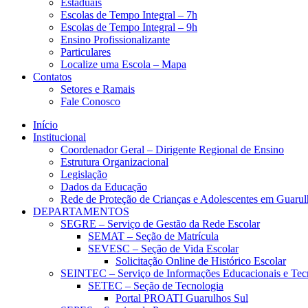
Estaduais
Escolas de Tempo Integral – 7h
Escolas de Tempo Integral – 9h
Ensino Profissionalizante
Particulares
Localize uma Escola – Mapa
Contatos
Setores e Ramais
Fale Conosco
Início
Institucional
Coordenador Geral – Dirigente Regional de Ensino
Estrutura Organizacional
Legislação
Dados da Educação
Rede de Proteção de Crianças e Adolescentes em Guarul
DEPARTAMENTOS
SEGRE – Serviço de Gestão da Rede Escolar
SEMAT – Seção de Matrícula
SEVESC – Seção de Vida Escolar
Solicitação Online de Histórico Escolar
SEINTEC – Serviço de Informações Educacionais e Tec
SETEC – Seção de Tecnologia
Portal PROATI Guarulhos Sul