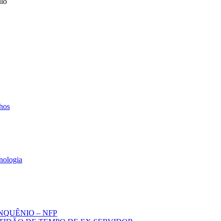
hos
nologia
NQUÊNIO – NFP