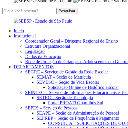
Início
Institucional
Coordenador Geral – Dirigente Regional de Ensino
Estrutura Organizacional
Legislação
Dados da Educação
Rede de Proteção de Crianças e Adolescentes em Guarul
DEPARTAMENTOS
SEGRE – Serviço de Gestão da Rede Escolar
SEMAT – Seção de Matrícula
SEVESC – Seção de Vida Escolar
Solicitação Online de Histórico Escolar
SEINTEC – Serviço de Informações Educacionais e Tec
SETEC – Seção de Tecnologia
Portal PROATI Guarulhos Sul
SEPES – Serviço de Pessoas
SEAPE – Seção de Administração de Pessoal
SEFREP – Seção de Frequência e Pagamento
CONSULTA – SOLICITAÇÕES DE QUI