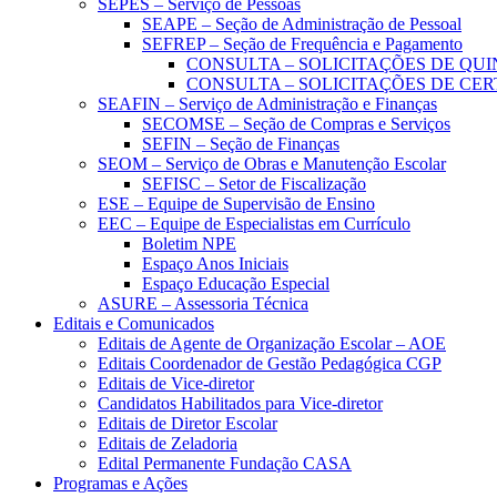
SEPES – Serviço de Pessoas
SEAPE – Seção de Administração de Pessoal
SEFREP – Seção de Frequência e Pagamento
CONSULTA – SOLICITAÇÕES DE QUI
CONSULTA – SOLICITAÇÕES DE CER
SEAFIN – Serviço de Administração e Finanças
SECOMSE – Seção de Compras e Serviços
SEFIN – Seção de Finanças
SEOM – Serviço de Obras e Manutenção Escolar
SEFISC – Setor de Fiscalização
ESE – Equipe de Supervisão de Ensino
EEC – Equipe de Especialistas em Currículo
Boletim NPE
Espaço Anos Iniciais
Espaço Educação Especial
ASURE – Assessoria Técnica
Editais e Comunicados
Editais de Agente de Organização Escolar – AOE
Editais Coordenador de Gestão Pedagógica CGP
Editais de Vice-diretor
Candidatos Habilitados para Vice-diretor
Editais de Diretor Escolar
Editais de Zeladoria
Edital Permanente Fundação CASA
Programas e Ações